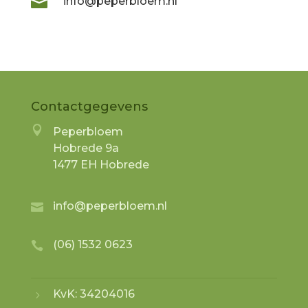

info@peperbloem.nl
Contactgegevens

Peperbloem
Hobrede 9a
1477 EH Hobrede
info@peperbloem.nl

(06) 1532 0623

KvK: 34204016
5