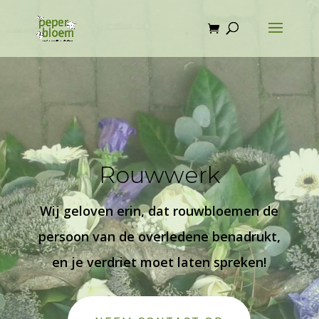
Rouwwerk
Wij geloven erin, dat rouwbloemen de
persoon van de overledene benadrukt,
en je verdriet moet laten spreken!