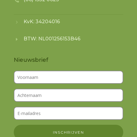

KvK: 34204016
5
BTW: NL001256153B46
E
Nieuwsbrief